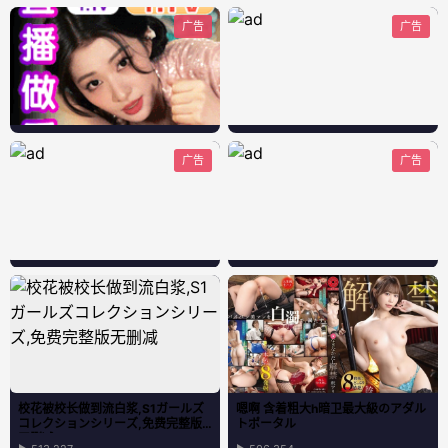
广告
广告
广告
广告
校花被校长做到流白浆,S1ガールズ
嗯啊 含着粗大h暗卫最大級のアダル
コレクションシリーズ,免费完整版
トポータル
无删减