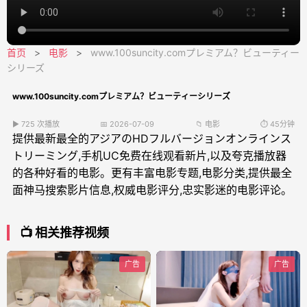
首页
>
电影
>
www.100suncity.comプレミアム？ビューティー
シリーズ
www.100suncity.comプレミアム？ビューティーシリーズ
▶ 725 次播放
📅 2026-07-09
📁 电影
⏱️ 45分钟
提供最新最全的アジアのHDフルバージョンオンラインス
トリーミング,手机UC免费在线观看新片,以及夸克播放器
的各种好看的电影。更有丰富电影专题,电影分类,提供最全
面神马搜索影片信息,权威电影评分,忠实影迷的电影评论。
📺 相关推荐视频
广告
广告