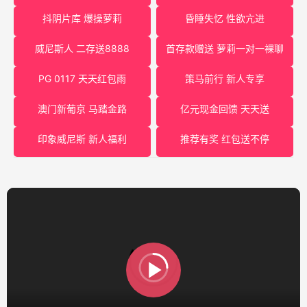
抖阴片库 爆操萝莉
昏睡失忆 性欲亢进
威尼斯人 二存送8888
首存款赠送 萝莉一对一裸聊
PG 0117 天天红包雨
策马前行 新人专享
澳门新葡京 马踏金路
亿元现金回馈 天天送
印象威尼斯 新人福利
推荐有奖 红包送不停